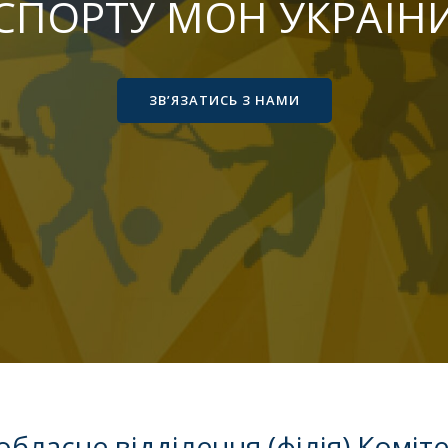
Я
СПОРТУ МОН УКРАЇН
ЗВ’ЯЗАТИСЬ З НАМИ
О
Я
бласне відділення (філія) Коміте