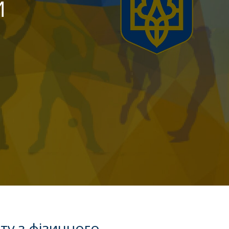
И
ту з фізичного