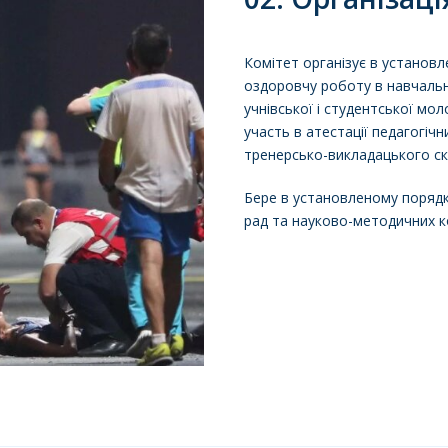
Комітет організує в установ
оздоровчу роботу в навчаль
учнівської і студентської мо
участь в атестації педагогічн
тренерсько-викладацького ск
Бере в установленому порядк
рад та науково-методичних ко