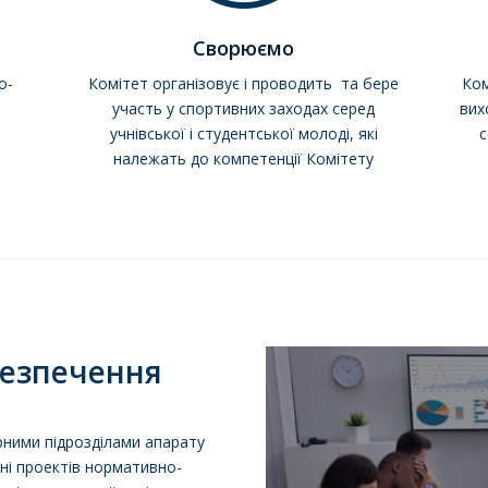
Сворюємо
о-
Комітет організовує і проводить та бере
Ком
участь у спортивних заходах серед
вих
учнівської і студентської молоді, які
с
належать до компетенції Комітету
безпечення
рними підрозділами апарату
ні проектів нормативно-