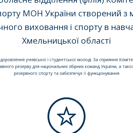
порту МОН України створений з
ичного виховання і спорту в нав
Хмельницької області
оровлення учнівської і студентської молоді. За сприяння Комітет
тивного резерву для національних збірних команд України, а та
резервного спорту та забезпечує її функціонування