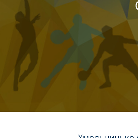
ВІДДІЛЕНН
(ФІЛІЯ)
КОМІТЕТУ
З
ФІЗИЧНОГ
ВИХОВАНН
ТА
СПОРТУ
МОН
УКРАЇНИ
Хмельницьке о