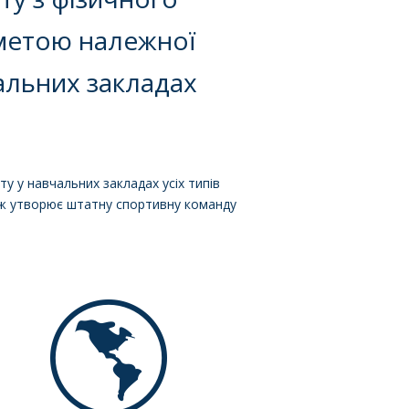
 метою належної
чальних закладах
у у навчальних закладах усіх типів
кож утворює штатну спортивну команду