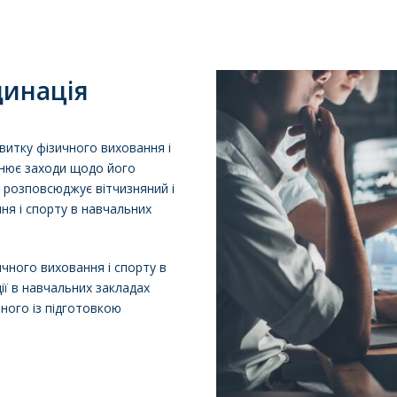
динація
звитку фізичного виховання і
снює заходи щодо його
 розповсюджує вітчизняний і
ня і спорту в навчальних
чного виховання і спорту в
ії в навчальних закладах
ного із підготовкою