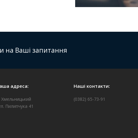
ти на Ваші запитання
аша адреса:
Наші контакти:
. Хмельницький
(0382) 65-73-91
ул. Пилипчука 41